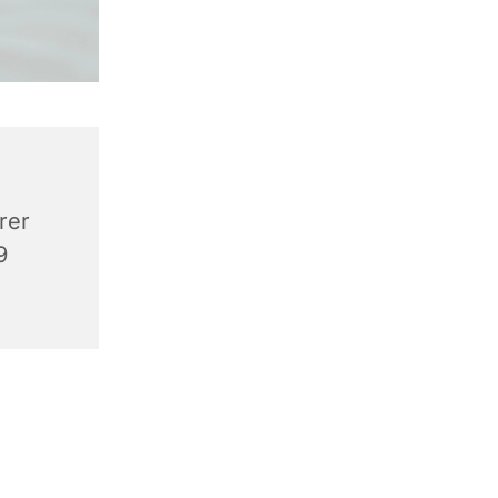
rer
9