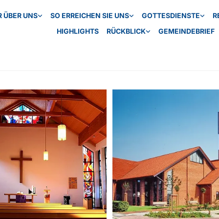
R ÜBER UNS
SO ERREICHEN SIE UNS
GOTTESDIENSTE
R
HIGHLIGHTS
RÜCKBLICK
GEMEINDEBRIEF