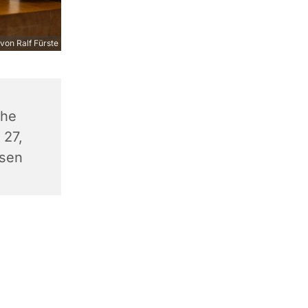
von Ralf Fürste
che
 27,
sen