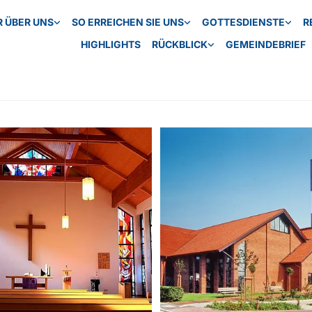
R ÜBER UNS
SO ERREICHEN SIE UNS
GOTTESDIENSTE
R
HIGHLIGHTS
RÜCKBLICK
GEMEINDEBRIEF