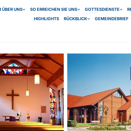
R ÜBER UNS
SO ERREICHEN SIE UNS
GOTTESDIENSTE
R
HIGHLIGHTS
RÜCKBLICK
GEMEINDEBRIEF