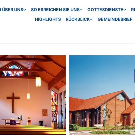
R ÜBER UNS
SO ERREICHEN SIE UNS
GOTTESDIENSTE
R
HIGHLIGHTS
RÜCKBLICK
GEMEINDEBRIEF