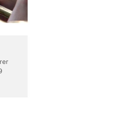
rer
9