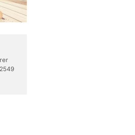
rer
32549