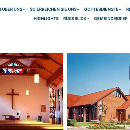
R ÜBER UNS
SO ERREICHEN SIE UNS
GOTTESDIENSTE
R
HIGHLIGHTS
RÜCKBLICK
GEMEINDEBRIEF