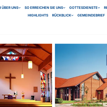
R ÜBER UNS
SO ERREICHEN SIE UNS
GOTTESDIENSTE
R
HIGHLIGHTS
RÜCKBLICK
GEMEINDEBRIEF