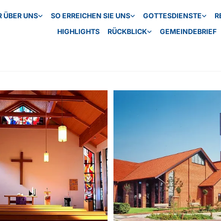
R ÜBER UNS
SO ERREICHEN SIE UNS
GOTTESDIENSTE
R
HIGHLIGHTS
RÜCKBLICK
GEMEINDEBRIEF