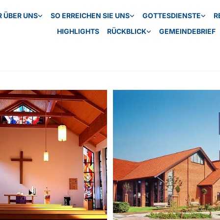
R ÜBER UNS
SO ERREICHEN SIE UNS
GOTTESDIENSTE
R
HIGHLIGHTS
RÜCKBLICK
GEMEINDEBRIEF