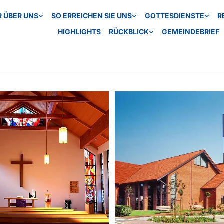
R ÜBER UNS
SO ERREICHEN SIE UNS
GOTTESDIENSTE
R
HIGHLIGHTS
RÜCKBLICK
GEMEINDEBRIEF