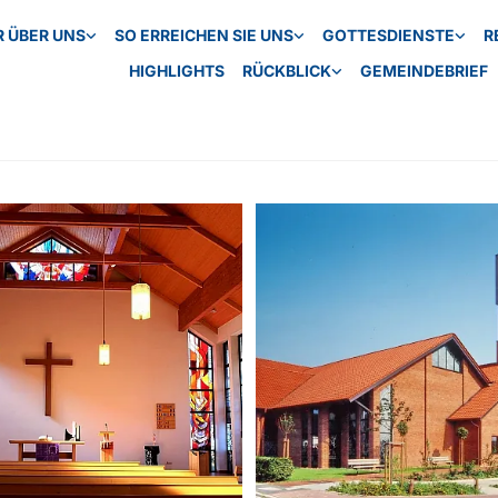
R ÜBER UNS
SO ERREICHEN SIE UNS
GOTTESDIENSTE
R
HIGHLIGHTS
RÜCKBLICK
GEMEINDEBRIEF