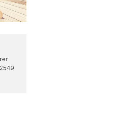
rer
32549